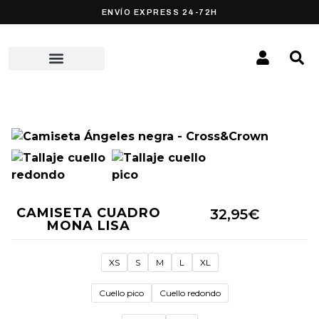
ENVÍO EXPRESS 24-72H
CAMISETA CUADRO
32,95
€
MONA LISA
XS
S
M
L
XL
Cuello pico
Cuello redondo