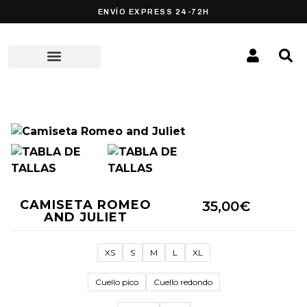
ENVÍO EXPRESS 24-72H
CAMISETA ROMEO
35,00
€
AND JULIET
XS
S
M
L
XL
Cuello pico
Cuello redondo