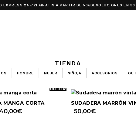
O EXPRESS 24-72H
GRATIS A PARTIR DE 50€
DEVOLUCIONES EN 30
TIENDA
DOS
HOMBRE
MUJER
NIÑO/A
ACCESORIOS
OUT
¡OFERTA!
A MANGA CORTA
SUDADERA MARRÓN VI
40,00
€
50,00
€