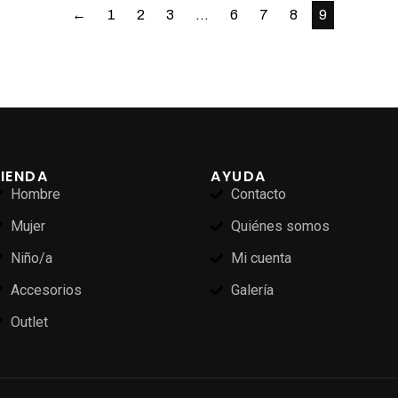
←
1
2
3
…
6
7
8
9
TIENDA
AYUDA
Hombre
Contacto
Mujer
Quiénes somos
Niño/a
Mi cuenta
Accesorios
Galería
Outlet